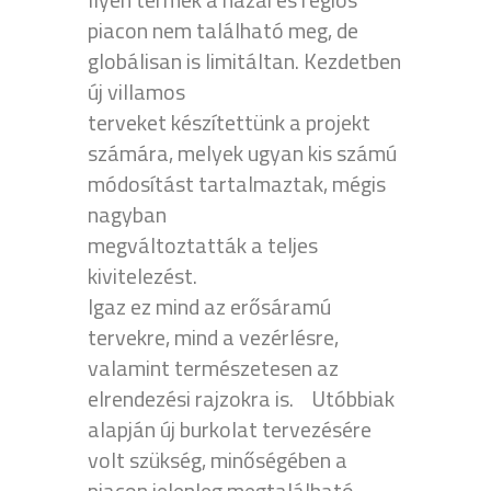
piacon nem található meg, de
globálisan is limitáltan. Kezdetben
új villamos
terveket készítettünk a projekt
számára, melyek ugyan kis számú
módosítást tartalmaztak, mégis
nagyban
megváltoztatták a teljes
kivitelezést.
Igaz ez mind az erősáramú
tervekre, mind a vezérlésre,
valamint természetesen az
elrendezési rajzokra is. Utóbbiak
alapján új burkolat tervezésére
volt szükség, minőségében a
piacon jelenleg megtalálható