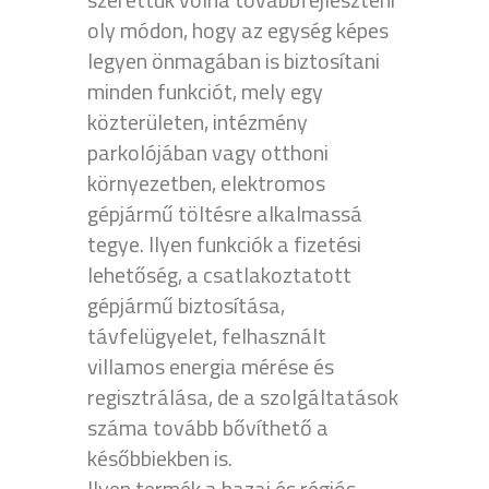
oly módon, hogy az egység képes
legyen önmagában is biztosítani
minden funkciót, mely egy
közterületen, intézmény
parkolójában vagy otthoni
környezetben, elektromos
gépjármű töltésre alkalmassá
tegye. Ilyen funkciók a fizetési
lehetőség, a csatlakoztatott
gépjármű biztosítása,
távfelügyelet, felhasznált
villamos energia mérése és
regisztrálása, de a szolgáltatások
száma tovább bővíthető a
későbbiekben is.
Ilyen termék a hazai és régiós