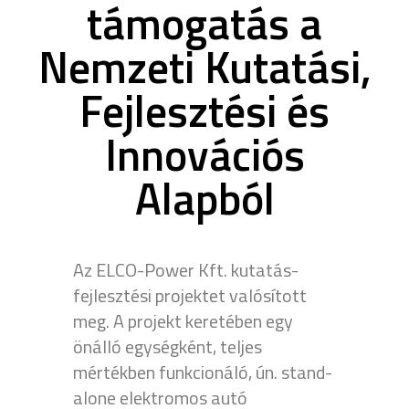
támogatás a
Nemzeti Kutatási,
Fejlesztési és
Innovációs
Alapból
Az ELCO-Power Kft. kutatás-
fejlesztési projektet valósított
meg. A projekt keretében egy
önálló egységként, teljes
mértékben funkcionáló, ún. stand-
alone elektromos autó