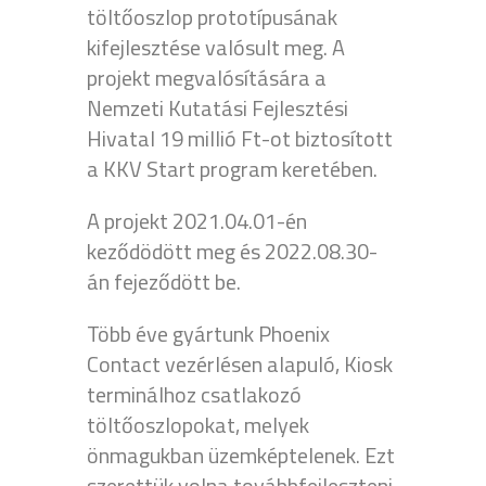
töltőoszlop prototípusának
kifejlesztése valósult meg. A
projekt megvalósítására a
Nemzeti Kutatási Fejlesztési
Hivatal 19 millió Ft-ot biztosított
a KKV Start program keretében.
A projekt 2021.04.01-én
keződödött meg és 2022.08.30-
án fejeződött be.
Több éve gyártunk Phoenix
Contact vezérlésen alapuló, Kiosk
terminálhoz csatlakozó
töltőoszlopokat, melyek
önmagukban üzemképtelenek. Ezt
szerettük volna továbbfejleszteni